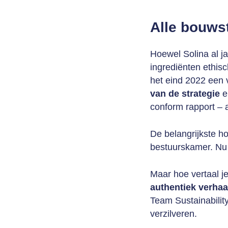
Alle bouws
Hoewel Solina al j
ingrediënten ethis
het eind 2022 een 
van de strategie
e
conform rapport – a
De belangrijkste h
bestuurskamer. Nu 
Maar hoe vertaal j
authentiek verhaa
Team Sustainabilit
verzilveren.