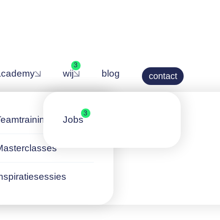
3
academy
wij
blog
contact
3
Teamtrainingen
Jobs
Masterclasses
nspiratiesessies