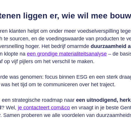
tenen liggen er, wie wil mee bou
aren klanten helpt om onder meer voedselverspilling tege
ch te sourcen, en de voedingswaarde van producten te 
versnelling hoger. Het bedrijf omarmde
duurzaamheid al
n klopte na
een grondige materialiteitsanalyse
– de basi
f op vijf pijlers om het verschil te maken.
orde was genomen: focus binnen ESG en een sterk draag
was het tijd om te communiceren over het traject.
e een strategische roadmap naar
een uitnodigend, her
l
? Wel,
je contacteert com&co
en vraagt in je beste Gen
y. Samen proberen we alle voordelen van duurzaamheids