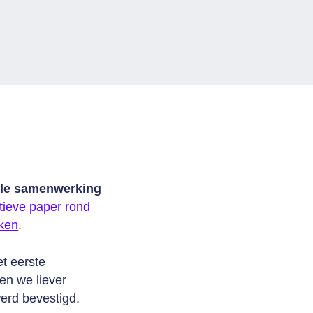
lle samenwerking
tieve paper rond
uken
.
t eerste
en we liever
werd bevestigd.