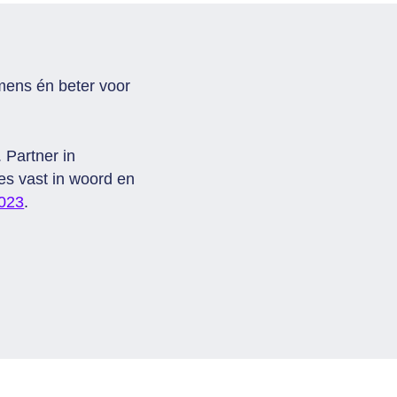
 mens én beter voor
 Partner in
s vast in woord en
2023
.