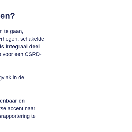
wen?
n te gaan,
verhogen, schakelde
s integraal deel
s voor een CSRD-
vlak in de
kenbaar en
tse accent naar
rapportering te