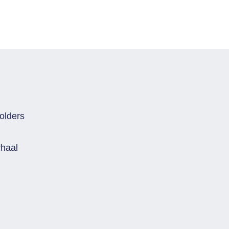
olders
rhaal